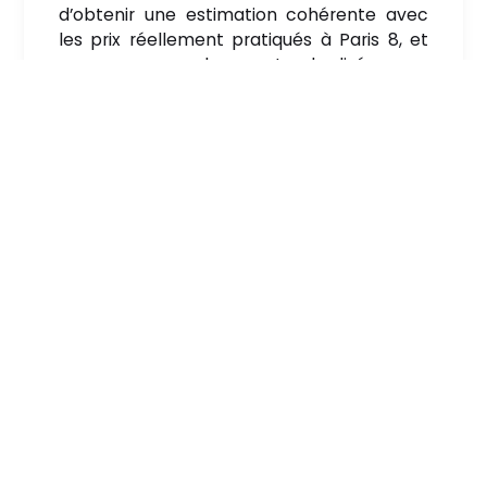
d’obtenir une estimation cohérente avec
les prix réellement pratiqués à Paris 8, et
non une valeur standardisée ou
approximative.
Un regard architectural et
financier pour affiner
l’estimation
Le parc immobilier du 8e arrondissement
se compose majoritairement d’immeubles
anciens de grand standing, souvent dotés
de prestations haut de gamme. Nous
intégrons une
analyse architecturale
afin
d’évaluer le potentiel du bien, ainsi qu’un
regard financier
prenant en compte les
travaux éventuels, la fiscalité et le profil
des acquéreurs ciblés.