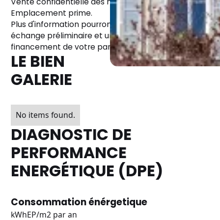
Vente confidentielle des murs d'un Hôtel à Paris 5.
Emplacement prime.
Plus d'information pourront être apportée après un
échange préliminaire et une preuve de
financement de votre part.
LE BIEN
GALERIE
No items found.
DIAGNOSTIC DE
PERFORMANCE
ENERGÉTIQUE (DPE)
Consommation énérgetique
kWhEP/m2 par an