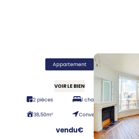
Appartement
75015 - T2
VOIR LE BIEN
2 pièces
1 chambre
38,50
m²
Convention
vendu
€