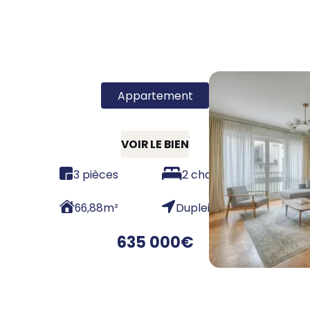
Appartement
75015 - T3
VOIR LE BIEN
3 pièces
2 chambres
66,88
m²
Dupleix
635 000
€