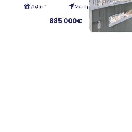
75,5
m²
Montparnasse
885 000
€