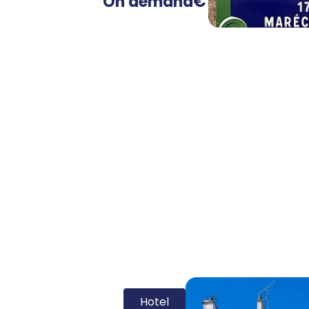
On demand
€
Hotel