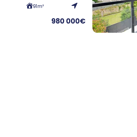
91
m²
980 000
€