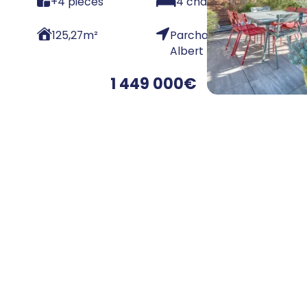
+4 pièces
4 chambres
125,27
m²
Parchamp –
Albert Kahn
1 449 000
€