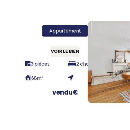
Appartement
75019 - T3
VOIR LE BIEN
3 pièces
2 chambres
68
m²
vendu
€