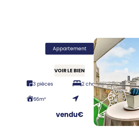
Appartement
75015 - T3
VOIR LE BIEN
3 pièces
2 chambres
66
m²
vendu
€