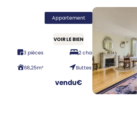
Appartement
75019 - T3
VOIR LE BIEN
3 pièces
2 chambres
68,25
m²
Buttes-Chaumont
vendu
€