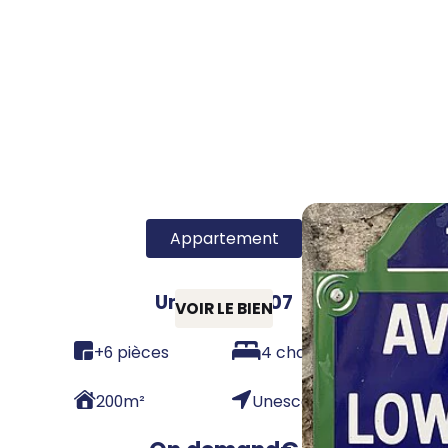
Appartement
Unesco 75007
VOIR LE BIEN
+6 pièces
4 chambres
200
m²
Unesco