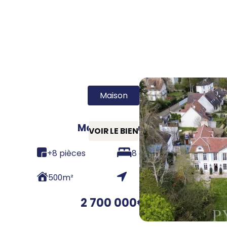
Maison
Manoir du Mée
VOIR LE BIEN
+8 pièces
8 chambres
500
m²
2 700 000
€