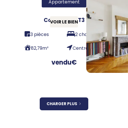
Appartement
Colombes - T3
VOIR LE BIEN
3 pièces
2 chambres
82,79
m²
Centre
vendu
€
CHARGER PLUS