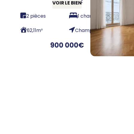
75008 - T2
VOIR LE BIEN
2 pièces
1 chambre
62,11
m²
Champs Élysées
900 000
€