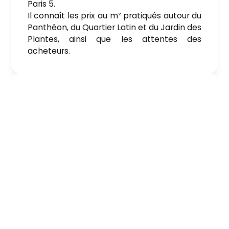
Paris 5.
Il connaît les prix au m² pratiqués autour du
Panthéon, du Quartier Latin et du Jardin des
Plantes, ainsi que les attentes des
acheteurs.
Un conseil à la fois technique et
financier
Nous complétons l’analyse des prix au m²
par un regard technique sur le potentiel du
bien et un accompagnement financier
adapté au contexte parisien.
Une commission à partir de 2 %,