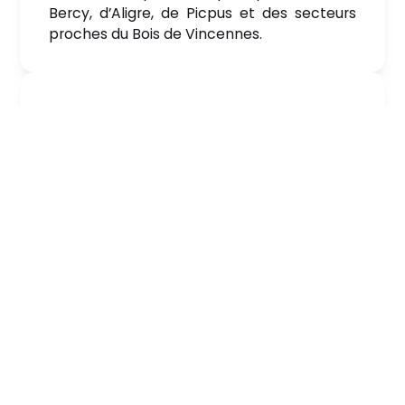
Bercy, d’Aligre, de Picpus et des secteurs
proches du Bois de Vincennes.
Un conseil à la fois technique et
financier
Nous complétons l’analyse des prix au m²
par un regard technique sur le potentiel du
bien et un accompagnement financier
adapté aux réalités du marché parisien.
Une commission à partir de 2 %,
sans mauvaise surprise
Notre tarification est claire et lisible, avec
une
commission à partir de 2 %
,