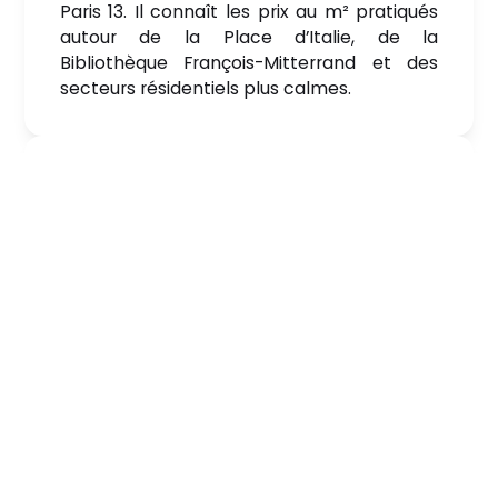
Paris 13. Il connaît les prix au m² pratiqués
autour de la Place d’Italie, de la
Bibliothèque François-Mitterrand et des
secteurs résidentiels plus calmes.
Un conseil à la fois technique et
financier
Nous complétons l’analyse des prix au m²
par un regard technique sur le potentiel du
bien et un accompagnement financier
adapté aux réalités du marché parisien.
Une commission à partir de 2 %,
sans mauvaise surprise