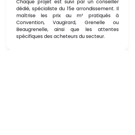
Chaque projet est suivi par un conseiller
dédié, spécialiste du 15e arrondissement. Il
maîtrise les prix au m² pratiqués à
Convention, Vaugirard, Grenelle ou
Beaugrenelle, ainsi que les attentes
spécifiques des acheteurs du secteur.
Un conseil à la fois technique et
financier
Nous complétons l’analyse des prix au m²
par un regard technique sur le potentiel du
bien (travaux, valorisation) et un
accompagnement financier adapté au
marché parisien.