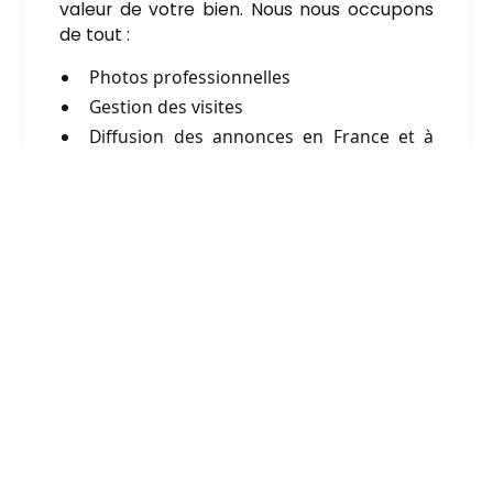
valeur de votre bien. Nous nous occupons
de tout :
Photos professionnelles
Gestion des visites
Diffusion des annonces en France et à
l’international
Conseil architectural et
financier pour la vente de votre
bien immobilier à Paris 1
Un architecte et un spécialiste financier
sont à votre disposition pour vous
conseiller et aider à valoriser votre bien
immobilier dans le 1er arrondissement. Nous
garantissons la solvabilité des offres et
vous accompagnons tout au long du