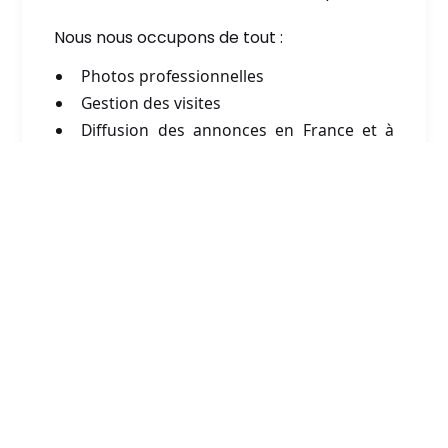
Nous nous occupons de tout :
Photos professionnelles
Gestion des visites
Diffusion des annonces en France et à
l’international
Conseil architectural et
financier pour votre projet
immobilier à Paris 5
Un
architecte
et un
spécialiste financier
sont à votre disposition pour vous
conseiller et aider les acheteurs à se
projeter dans leur nouveau chez-soi à Paris
5.
Nous garantissons la solvabilité des offres